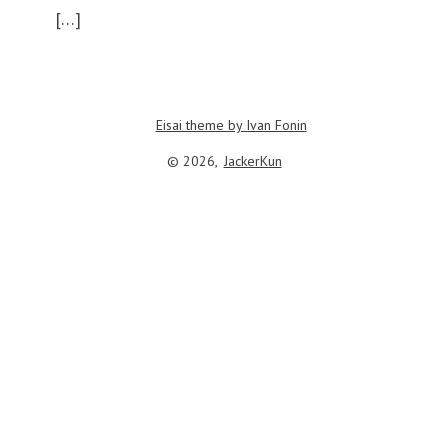
结
[…]
构
文
档
Eisai theme by Ivan Fonin
© 2026,
JackerKun