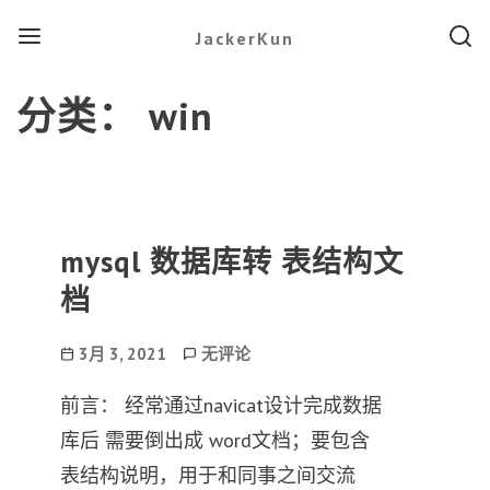
Menu
Searc
JackerKun
分类：
win
mysql 数据库转 表结构文
档
Post
mysql
3月 3, 2021
无评论
date
数
据
前言： 经常通过navicat设计完成数据
库
库后 需要倒出成 word文档；要包含
转
表
表结构说明，用于和同事之间交流