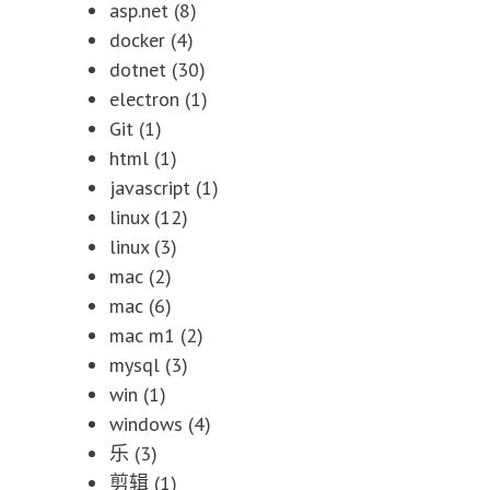
asp.net
(8)
docker
(4)
dotnet
(30)
electron
(1)
Git
(1)
html
(1)
javascript
(1)
linux
(12)
linux
(3)
mac
(2)
mac
(6)
mac m1
(2)
mysql
(3)
win
(1)
windows
(4)
乐
(3)
剪辑
(1)