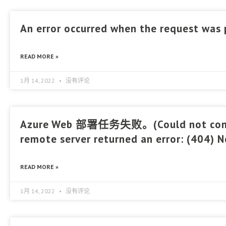
An error occurred when the request was
READ MORE »
1月 14, 2022
没有评论
Azure Web 部署任务失败。(Could not conne
remote server returned an error: (404) 
READ MORE »
1月 14, 2022
没有评论