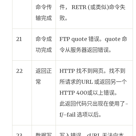
命令传
件， RETR (或类似)命令失
输完成
败。
21
命令成
FTP quote 错误。quote 命
功完成
令从服务器返回错误。
22
返回正
HTTP 找不到网页。找不到
常
所请求的URL 或返回另一个
HTTP 400或以上错误。
此返回代码只出现在使用了-
f/–fail 选项以后。
23
数据写
写入错误。cURL 无法向本