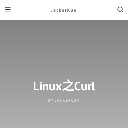
JackerKun
Linux之curl
BY
JACKERKUN