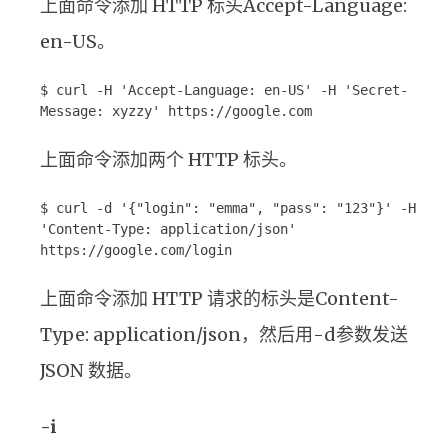
上面命令添加 HTTP 标头Accept-Language:
en-US。
$ curl -H 'Accept-Language: en-US' -H 'Secret-
Message: xyzzy' https://google.com
上面命令添加两个 HTTP 标头。
$ curl -d '{"login": "emma", "pass": "123"}' -H
'Content-Type: application/json'
https://google.com/login
上面命令添加 HTTP 请求的标头是Content-
Type: application/json，然后用-d参数发送
JSON 数据。
-i