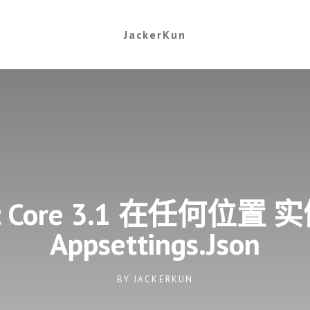
JackerKun
et Core 3.1 在任何位置 
Appsettings.json
BY
JACKERKUN