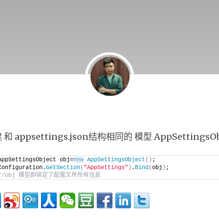
 appsettings.json结构相同的 模型 AppSettingsOb
AppSettingsObject obj=
new
AppSettingsObject
()
;
Configuration.
GetSection
(
"AppSettings"
)
.
Bind
(
obj
)
;
//obj 模型即绑定了配置文件所有信息