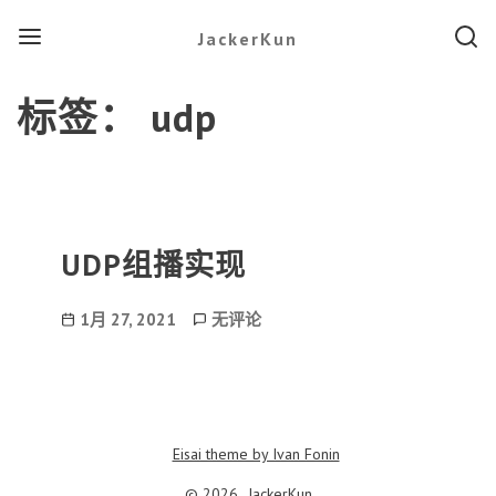
Menu
Searc
JackerKun
标签：
udp
UDP组播实现
Post
UDP
1月 27, 2021
无评论
date
组
播
实
现
Eisai theme by Ivan Fonin
© 2026,
JackerKun