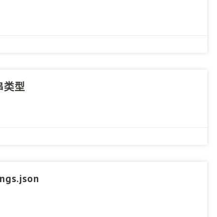
符串类型
gs.json