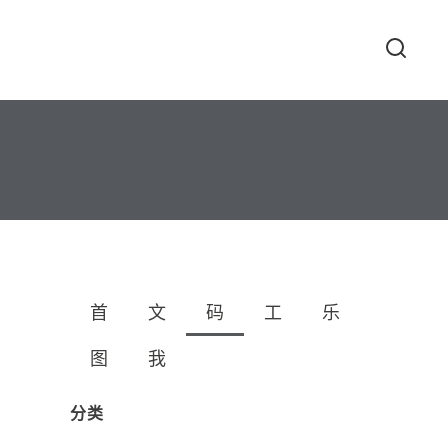
首
文
码
工
乐
图
我
分类