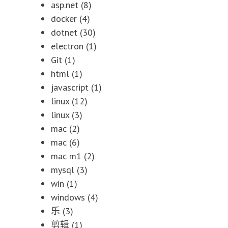
asp.net
(8)
docker
(4)
dotnet
(30)
electron
(1)
Git
(1)
html
(1)
javascript
(1)
linux
(12)
linux
(3)
mac
(2)
mac
(6)
mac m1
(2)
mysql
(3)
win
(1)
windows
(4)
乐
(3)
剪辑
(1)