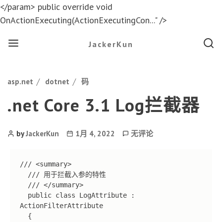
</param> public override void
OnActionExecuting(ActionExecutingCon..." />
Menu
Searc
JackerKun
Categories
asp.net
dotnet
码
.net Core 3.1 Log拦截器
Post
Post
.net
by
JackerKun
1月 4, 2022
无评论
Author
date
Core
3.1
/// <summary>

Log
  /// 用于拦截入参的特性

拦
  /// </summary>

截
  public class LogAttribute : 
器
ActionFilterAttribute

  {
