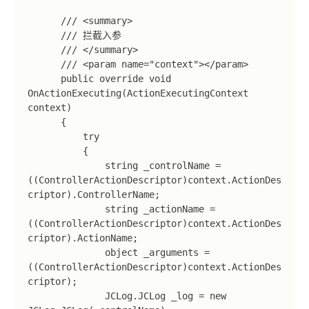
      /// <summary>

      /// 拦截入参

      /// </summary>

      /// <param name="context"></param>

      public override void 
OnActionExecuting(ActionExecutingContext 
context)

      {

          try

          {

              string _controlName = 
((ControllerActionDescriptor)context.ActionDes
criptor).ControllerName;

              string _actionName = 
((ControllerActionDescriptor)context.ActionDes
criptor).ActionName;

              object _arguments = 
((ControllerActionDescriptor)context.ActionDes
criptor);

              JCLog.JCLog _log = new 