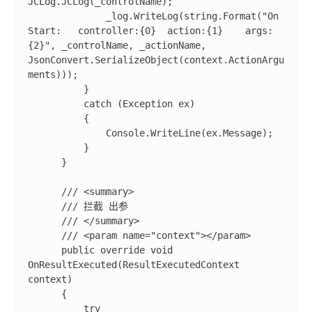
JCLog.JCLog(_controlName);

              _log.WriteLog(string.Format("On 
Start:   controller:{0}  action:{1}    args:
{2}", _controlName, _actionName, 
JsonConvert.SerializeObject(context.ActionArgu
ments)));

          }

          catch (Exception ex)

          {

              Console.WriteLine(ex.Message);

          }

      }

      /// <summary>

      /// 拦截 出参

      /// </summary>

      /// <param name="context"></param>

      public override void 
OnResultExecuted(ResultExecutedContext 
context)

      {

          try
