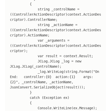
          {

              string _controlName = 
((ControllerActionDescriptor)context.ActionDes
criptor).ControllerName;

              string _actionName = 
((ControllerActionDescriptor)context.ActionDes
criptor).ActionName;

              var _arguments = 
((ControllerActionDescriptor)context.ActionDes
criptor);

              var result = context.Result;

              JCLog.JCLog _log = new 
JCLog.JCLog(_controlName);

              _log.WriteLog(string.Format("On 
End:   controller:{0}  action:{1}    args:
{2}", _controlName, _actionName, 
JsonConvert.SerializeObject(result)));

          }

          catch (Exception ex)

          {

              Console.WriteLine(ex.Message);
