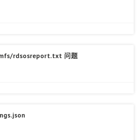
mfs/rdsosreport.txt 问题
gs.json