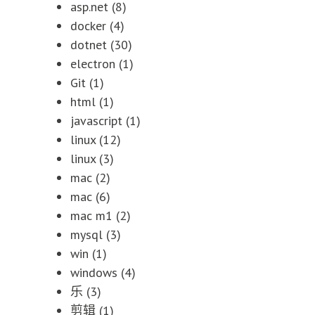
asp.net
(8)
docker
(4)
dotnet
(30)
electron
(1)
Git
(1)
html
(1)
javascript
(1)
linux
(12)
linux
(3)
mac
(2)
mac
(6)
mac m1
(2)
mysql
(3)
win
(1)
windows
(4)
乐
(3)
剪辑
(1)