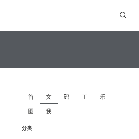
首
文
码
工
乐
图
我
分类