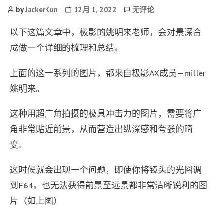
Post
Post
景
by
JackerKun
12月 1, 2022
无评论
Author
date
深
合
以下这篇文章中，极影的姚明来老师，会对景深合
成
成做一个详细的梳理和总结。
是
现
上面的这一系列的图片，都来自极影AX成员—miller
代
风
姚明来。
光
摄
这种用超广角拍摄的极具冲击力的图片，需要将广
影、
静
角非常贴近前景，从而营造出纵深感和夸张的畸
物
变。
摄
影、
微
这时候就会出现一个问题，即使你将镜头的光圈调
距
到F64，也无法获得前景至远景都非常清晰锐利的图
摄
片（如上图）
影
中，