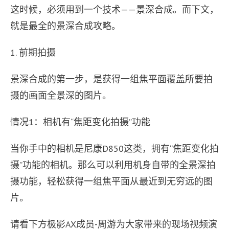
被
这时候，必须用到一个技术——景深合成。而下文，
广
就是最全的景深合成攻略。
泛
应
用
1. 前期拍摄
的
一
景深合成的第一步，是获得一组焦平面覆盖所要拍
种
摄的画面全景深的图片。
前
后
期
情况1：相机有“焦距变化拍摄”功能
技
术，
当你手中的相机是尼康D850这类，拥有“焦距变化拍
可
以
摄”功能的相机。那么可以利用机身自带的全景深拍
让
摄功能，轻松获得一组焦平面从最近到无穷远的图
我
们
片。
在
复
请看下方极影AX成员-周游为大家带来的现场视频演