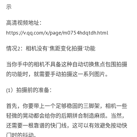
杂
示
条
件
下，
高清视频地址：
也
https://v.qq.com/x/page/m0754hdqtdh.html
获
得
一
情况2：相机没有“焦距变化拍摄”功能
张
从
当你手中的相机不具备这种自动切换焦点包围拍摄
前
的功能时，就需要手动拍摄这一系列图片。
到
后
都
(1）拍摄前的准备：
清
晰
首先，你要带上一个足够稳固的三脚架，相机一些
无
比
轻微的晃动都会给你的后期拼合制造麻烦。当然，
的
还需要一根靠谱的快门线，这可以有效避免按动快
照
门时的抖动。
片。